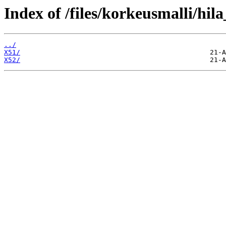
Index of /files/korkeusmalli/hi
../
X51/
X52/