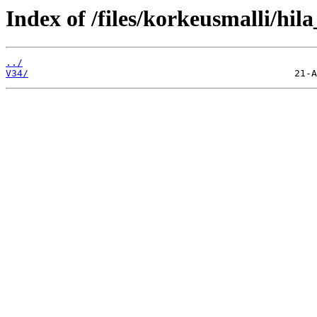
Index of /files/korkeusmalli/hi
../
V34/