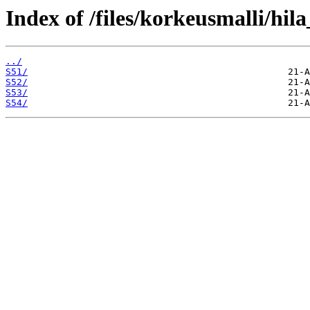
Index of /files/korkeusmalli/hi
../
S51/
S52/
S53/
S54/