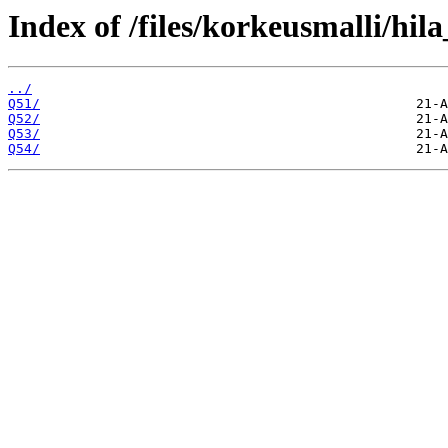
Index of /files/korkeusmalli/hi
../
Q51/
Q52/
Q53/
Q54/