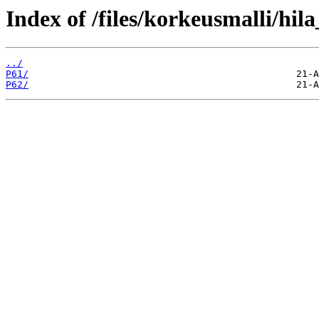
Index of /files/korkeusmalli/hi
../
P61/
P62/