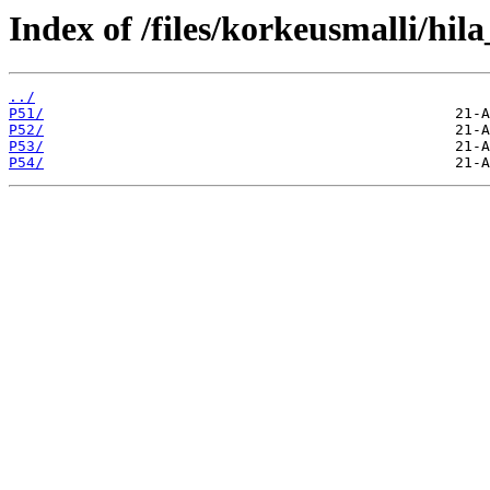
Index of /files/korkeusmalli/hi
../
P51/
P52/
P53/
P54/