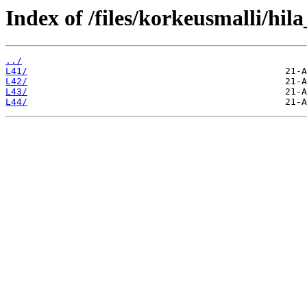
Index of /files/korkeusmalli/hi
../
L41/
L42/
L43/
L44/