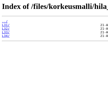
Index of /files/korkeusmalli/hi
../
L31/
L32/
L33/
L34/