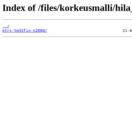
Index of /files/korkeusmalli/hil
../
etrs-tm35fin-n2000/