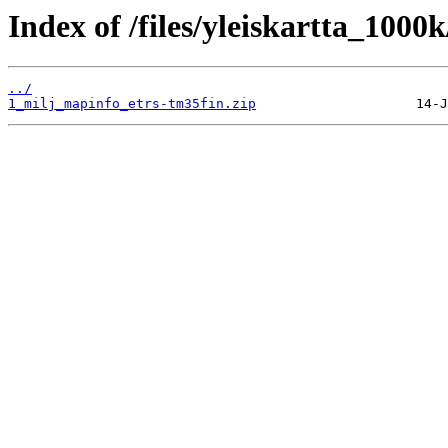
Index of /files/yleiskartta_1000k
../
1_milj_mapinfo_etrs-tm35fin.zip