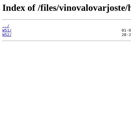
Index of /files/vinovalovarjost
../
W51/
W52/