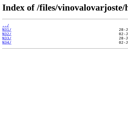
Index of /files/vinovalovarjost
../
N31/
N32/
N33/
N34/