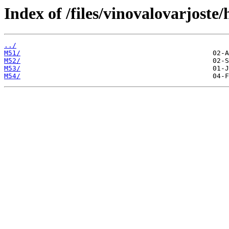
Index of /files/vinovalovarjost
../
M51/
M52/
M53/
M54/