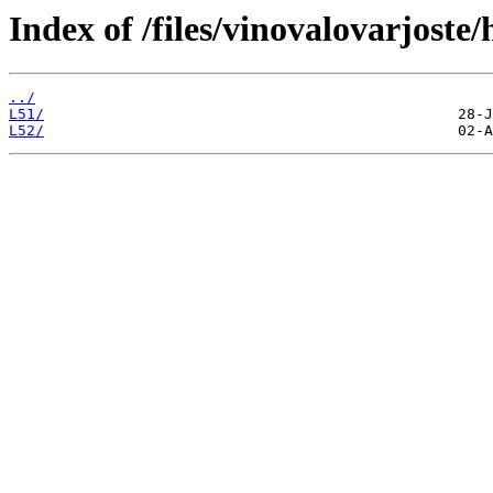
Index of /files/vinovalovarjost
../
L51/
L52/