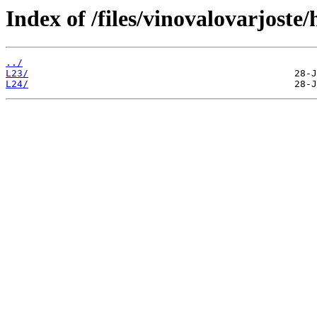
Index of /files/vinovalovarjost
../
L23/
L24/