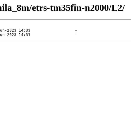
e/hila_8m/etrs-tm35fin-n2000/L2/