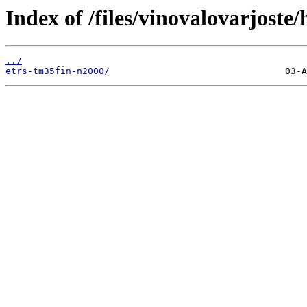
Index of /files/vinovalovarjoste
../
etrs-tm35fin-n2000/