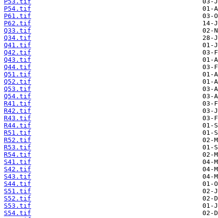
P53.tif
P54.tif
P61.tif
P62.tif
Q33.tif
Q34.tif
Q41.tif
Q42.tif
Q43.tif
Q44.tif
Q51.tif
Q52.tif
Q53.tif
Q54.tif
R41.tif
R42.tif
R43.tif
R44.tif
R51.tif
R52.tif
R53.tif
R54.tif
S41.tif
S42.tif
S43.tif
S44.tif
S51.tif
S52.tif
S53.tif
S54.tif