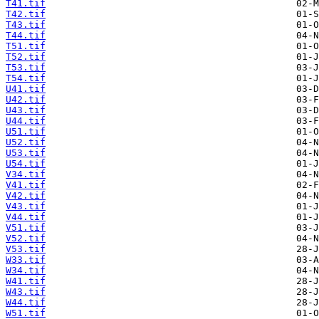
T41.tif
T42.tif
T43.tif
T44.tif
T51.tif
T52.tif
T53.tif
T54.tif
U41.tif
U42.tif
U43.tif
U44.tif
U51.tif
U52.tif
U53.tif
U54.tif
V34.tif
V41.tif
V42.tif
V43.tif
V44.tif
V51.tif
V52.tif
V53.tif
W33.tif
W34.tif
W41.tif
W43.tif
W44.tif
W51.tif