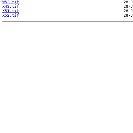
W52.tif
X43.tif
X51.tif
X52.tif