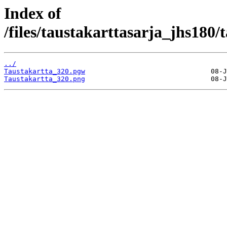
Index of
/files/taustakarttasarja_jhs180
../
Taustakartta_320.pgw
Taustakartta_320.png