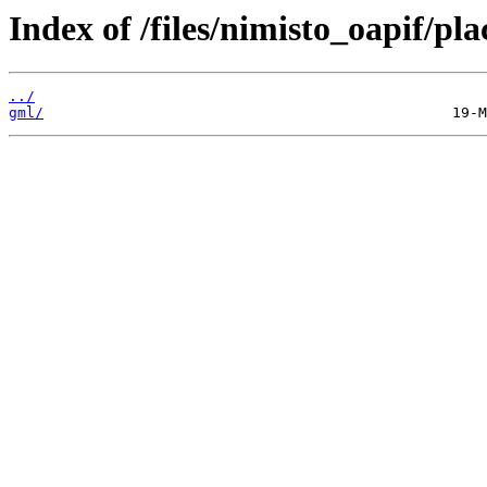
Index of /files/nimisto_oapif/pl
../
gml/