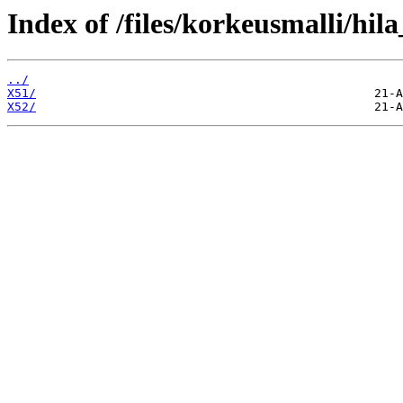
Index of /files/korkeusmalli/hi
../
X51/
X52/