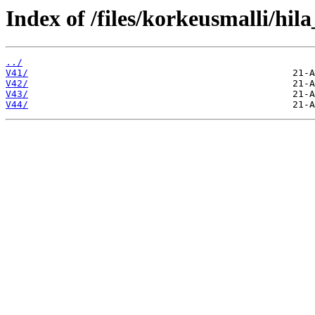
Index of /files/korkeusmalli/hi
../
V41/
V42/
V43/
V44/