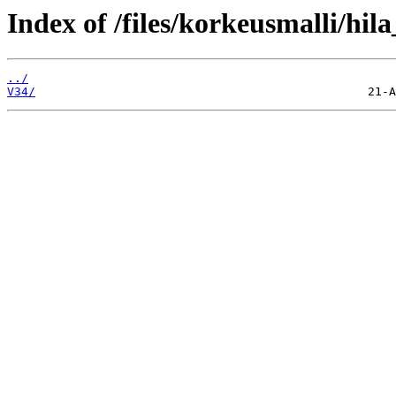
Index of /files/korkeusmalli/hi
../
V34/