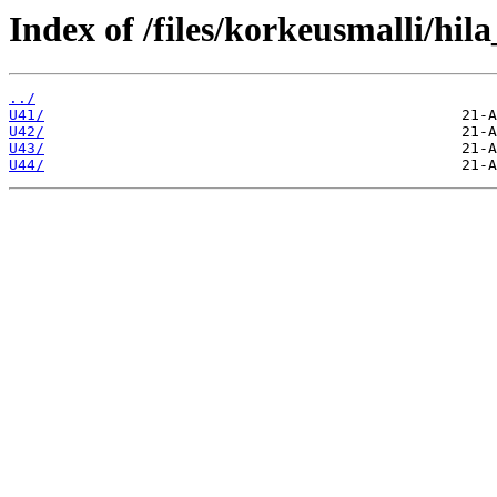
Index of /files/korkeusmalli/hi
../
U41/
U42/
U43/
U44/