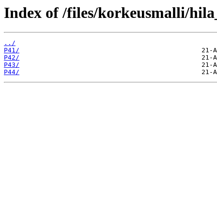
Index of /files/korkeusmalli/hi
../
P41/
P42/
P43/
P44/