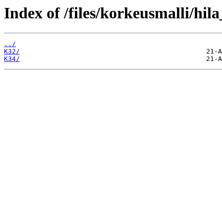
Index of /files/korkeusmalli/hi
../
K32/
K34/