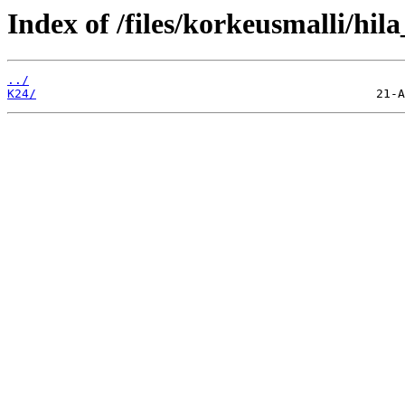
Index of /files/korkeusmalli/hi
../
K24/