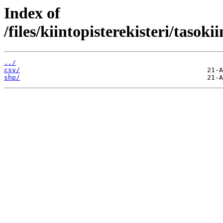
Index of
/files/kiintopisterekisteri/tasok
../
csv/
shp/