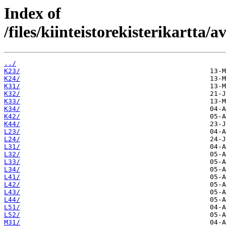
Index of
/files/kiinteistorekisterikartta/
../
K23/
K24/
K31/
K32/
K33/
K34/
K42/
K44/
L23/
L24/
L31/
L32/
L33/
L34/
L41/
L42/
L43/
L44/
L51/
L52/
M31/