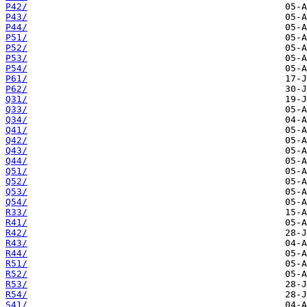
P42/
P43/
P44/
P51/
P52/
P53/
P54/
P61/
P62/
Q31/
Q33/
Q34/
Q41/
Q42/
Q43/
Q44/
Q51/
Q52/
Q53/
Q54/
R33/
R41/
R42/
R43/
R44/
R51/
R52/
R53/
R54/
S41/