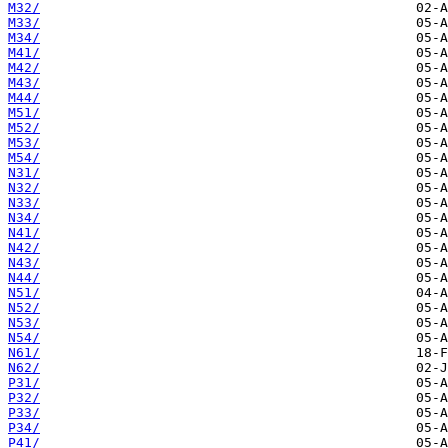
M32/
M33/
M34/
M41/
M42/
M43/
M44/
M51/
M52/
M53/
M54/
N31/
N32/
N33/
N34/
N41/
N42/
N43/
N44/
N51/
N52/
N53/
N54/
N61/
N62/
P31/
P32/
P33/
P34/
P41/