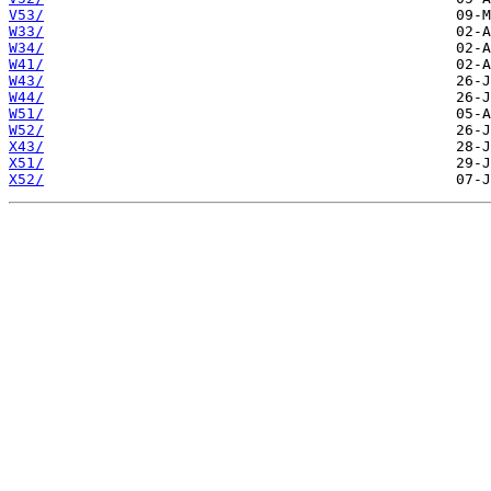
V53/
W33/
W34/
W41/
W43/
W44/
W51/
W52/
X43/
X51/
X52/